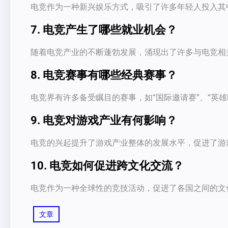
电竞作为一种新兴娱乐方式，吸引了许多年轻人投入其
7. 电竞产生了哪些就业机会？
随着电竞产业的不断蓬勃发展，涌现出了许多与电竞相
8. 电竞赛事有哪些经典赛事？
电竞界有许多备受瞩目的赛事，如“国际邀请赛”、“英雄
9. 电竞对游戏产业有何影响？
电竞的兴起提升了游戏产业整体的发展水平，促进了游
10. 电竞如何促进跨文化交流？
电竞作为一种全球性的竞技活动，促进了各国之间的文
文章