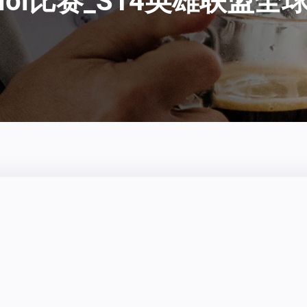
ol比赛_S14英雄联盟