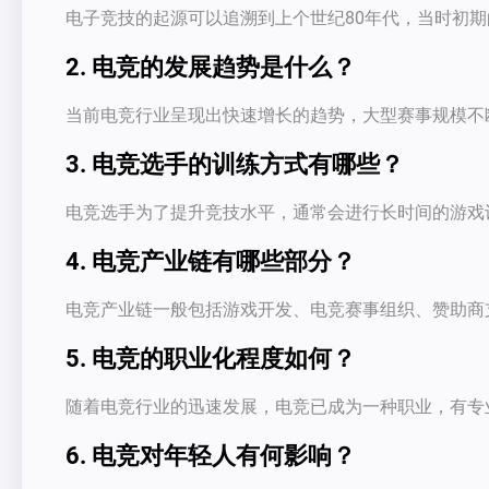
电子竞技的起源可以追溯到上个世纪80年代，当时初
2. 电竞的发展趋势是什么？
当前电竞行业呈现出快速增长的趋势，大型赛事规模不
3. 电竞选手的训练方式有哪些？
电竞选手为了提升竞技水平，通常会进行长时间的游戏
4. 电竞产业链有哪些部分？
电竞产业链一般包括游戏开发、电竞赛事组织、赞助商
5. 电竞的职业化程度如何？
随着电竞行业的迅速发展，电竞已成为一种职业，有专
6. 电竞对年轻人有何影响？