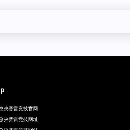
p
球总决赛雷竞技官网
球总决赛雷竞技网址