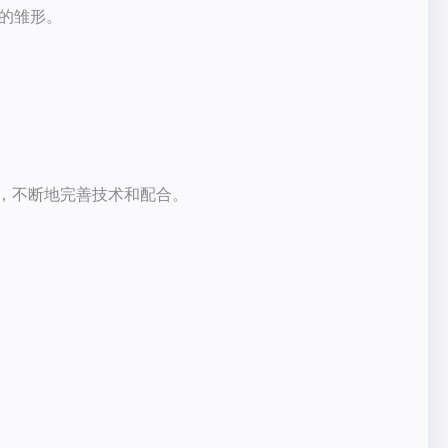
的雏形。
，不断地完善技术和配合。