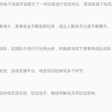
期的电子游戏开始吸引了一些玩家进行竞技对抗，逐渐形成了电竞
断增大，赛事奖金不断刷新纪录，观众人数和关注度不断攀升。
训练，在团队中进行讨论和分析，积极参加线下赛事和战队训练
支持、游戏直播平台、电竞培训机构等多个环节。
业的电竞俱乐部、职业选手、教练和解说员等职业群体。