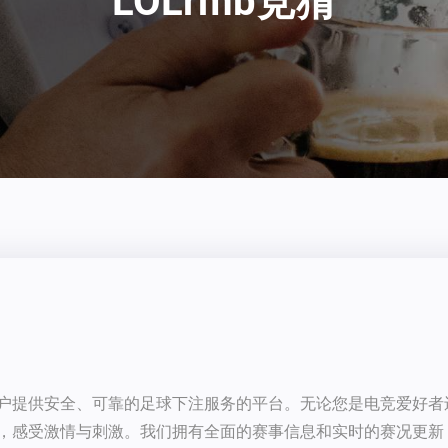
LOLrmb竞猜
户提供安全、可靠的足球下注服务的平台。无论您是电竞爱好者
，感受激情与刺激。我们拥有全面的赛事信息和实时的赛况更新