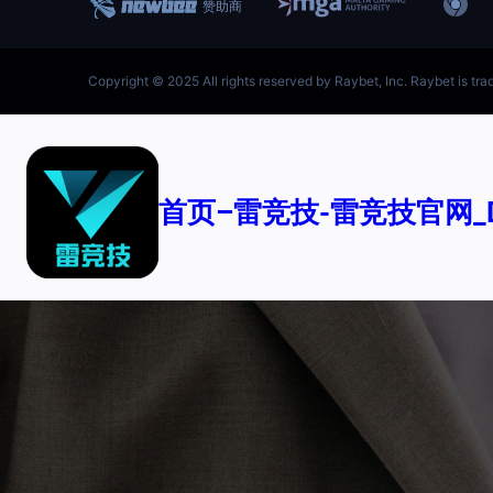
跳
至
内
首页–雷竞技-雷竞技官网_D
容