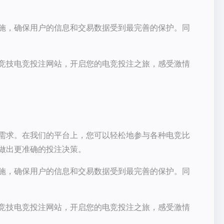
施，确保用户的信息和交易数据受到最完善的保护。同
竞技电竞投注网站，开启您的电竞投注之旅，感受激情
需求。在我们的平台上，您可以轻松地参与各种电竞比
做出更准确的投注决策。
施，确保用户的信息和交易数据受到最完善的保护。同
竞技电竞投注网站，开启您的电竞投注之旅，感受激情