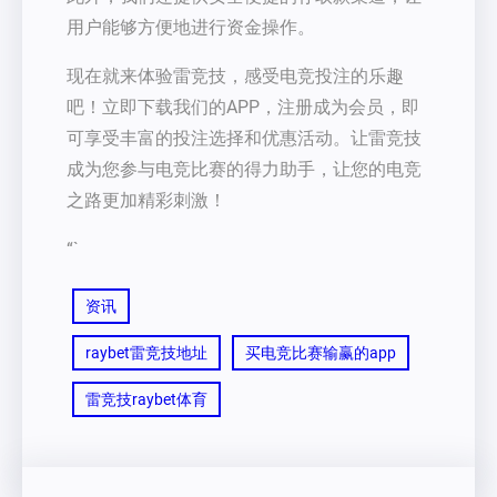
用户能够方便地进行资金操作。
现在就来体验雷竞技，感受电竞投注的乐趣
吧！立即下载我们的APP，注册成为会员，即
可享受丰富的投注选择和优惠活动。让雷竞技
成为您参与电竞比赛的得力助手，让您的电竞
之路更加精彩刺激！
“`
资讯
raybet雷竞技地址
买电竞比赛输赢的app
雷竞技raybet体育