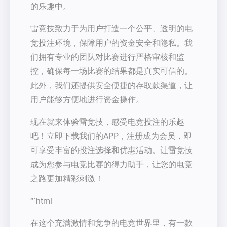
的乐趣中。
雷竞技致力于为用户打造一个公平、透明的电
竞投注环境，保障用户的资金安全和隐私。我
们拥有专业的团队对比赛进行严格审核和监
控，确保每一场比赛的结果都是真实可信的。
此外，我们还提供安全便捷的存取款渠道，让
用户能够方便地进行资金操作。
现在就来体验雷竞技，感受电竞投注的乐趣
吧！立即下载我们的APP，注册成为会员，即
可享受丰富的投注选择和优惠活动。让雷竞技
成为您参与电竞比赛的得力助手，让您的电竞
之路更加精彩刺激！
“`html
在这个充满激情和竞争的电竞世界里，有一款