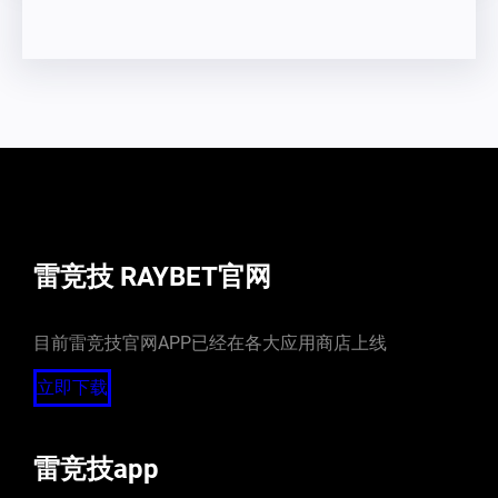
雷竞技 RAYBET官网
目前雷竞技官网APP已经在各大应用商店上线
立即下载
雷竞技app