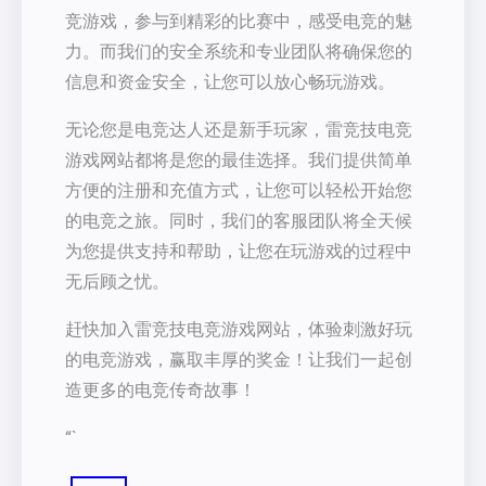
竞游戏，参与到精彩的比赛中，感受电竞的魅
力。而我们的安全系统和专业团队将确保您的
信息和资金安全，让您可以放心畅玩游戏。
无论您是电竞达人还是新手玩家，雷竞技电竞
游戏网站都将是您的最佳选择。我们提供简单
方便的注册和充值方式，让您可以轻松开始您
的电竞之旅。同时，我们的客服团队将全天候
为您提供支持和帮助，让您在玩游戏的过程中
无后顾之忧。
赶快加入雷竞技电竞游戏网站，体验刺激好玩
的电竞游戏，赢取丰厚的奖金！让我们一起创
造更多的电竞传奇故事！
“`