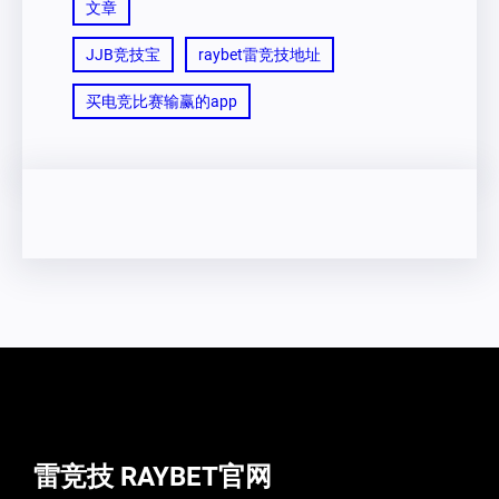
文章
JJB竞技宝
raybet雷竞技地址
买电竞比赛输赢的app
雷竞技 RAYBET官网