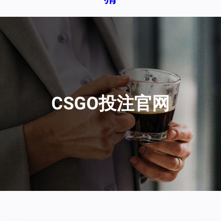
CSGO投注官网