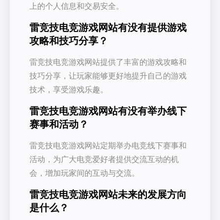
上的个人信息和交易安全。
雷竞技电竞游戏网站有没有提供游戏
攻略和技巧分享？
雷竞技电竞游戏网站提供了丰富的游戏攻略和
技巧分享，让玩家能够更好地提升自己的游戏
技术，享受游戏乐趣。
雷竞技电竞游戏网站有没有举办线下
赛事和活动？
雷竞技电竞游戏网站定期举办电竞线下赛事和
活动，为广大电竞爱好者提供交流互动的机
会，增加玩家间的互动与交流。
雷竞技电竞游戏网站未来的发展方向
是什么？