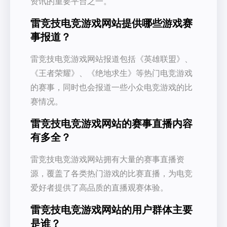
资讯的重要平台之一。
雷竞技电竞游戏网站提供哪些游戏赛
事报道？
雷竞技电竞游戏网站报道包括《英雄联盟》、
《王者荣耀》、《绝地求生》等热门电竞游戏
的赛事，同时也会报道一些小众电竞游戏的比
赛情况。
雷竞技电竞游戏网站的赛事直播内容
有多全？
雷竞技电竞游戏网站拥有大量的赛事直播资
源，覆盖了各类热门游戏的比赛直播，为电竞
爱好者提供了高品质的直播观赛体验。
雷竞技电竞游戏网站的用户群体主要
是谁？