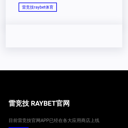
雷竞技raybet体育
雷竞技 RAYBET官网
目前雷竞技官网APP已经在各大应用商店上线