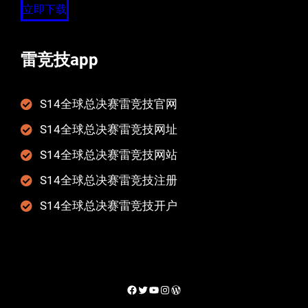
立即下载
雷竞技app
S14全球总决赛雷竞技官网
S14全球总决赛雷竞技网址
S14全球总决赛雷竞技网站
S14全球总决赛雷竞技注册
S14全球总决赛雷竞技开户
Facebook
Twitter
YouTube
Instagram
WordPress