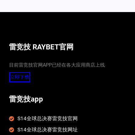
雷竞技 RAYBET官网
目前雷竞技官网APP已经在各大应用商店上线
立即下载
雷竞技app
S14全球总决赛雷竞技官网
S14全球总决赛雷竞技网址