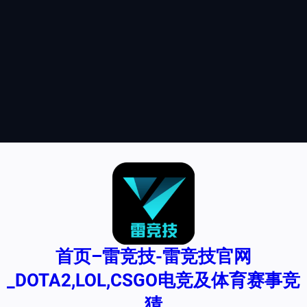
首页–雷竞技-雷竞技官网
_DOTA2,LOL,CSGO电竞及体育赛事竞
猜