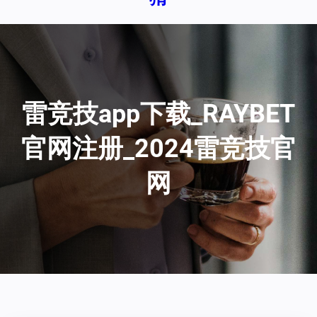
雷竞技app下载_RAYBET
官网注册_2024雷竞技官
网