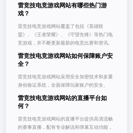
雷竞技电竞游戏网站有哪些热门游
戏？
雷竞技电竞游戏网站覆盖了包括《英雄联
盟》、《王者荣耀》、《守望先锋》等热门电
竞游戏，并不断更新最新的电竞比赛和资讯。
雷竞技电竞游戏网站如何保障账户安
全？
雷竞技电竞游戏网站采用安全加密技术和多重
身份验证系统，全面保障玩家账户的安全。
雷竞技电竞游戏网站的直播平台如
何？
雷竞技电竞游戏网站的直播平台提供高清流畅
的赛事直播，配有专业解说和弹幕互动功能，