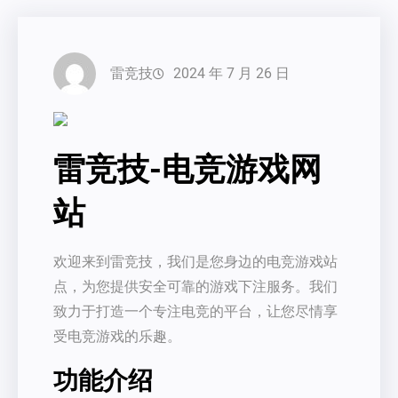
雷竞技
2024 年 7 月 26 日
雷竞技-电竞游戏网
站
欢迎来到雷竞技，我们是您身边的电竞游戏站
点，为您提供安全可靠的游戏下注服务。我们
致力于打造一个专注电竞的平台，让您尽情享
受电竞游戏的乐趣。
功能介绍