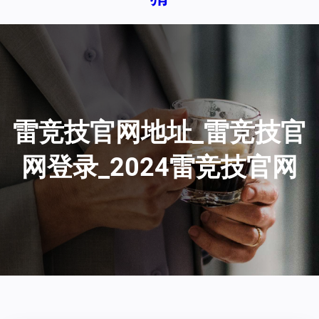
雷竞技官网地址_雷竞技官
网登录_2024雷竞技官网