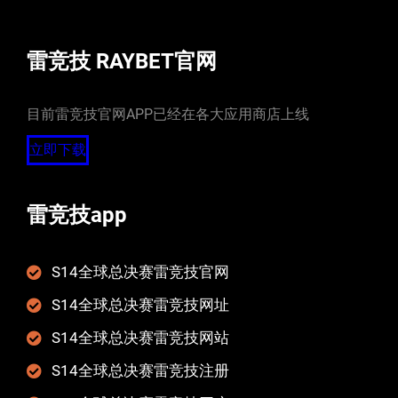
雷竞技 RAYBET官网
目前雷竞技官网APP已经在各大应用商店上线
立即下载
雷竞技app
S14全球总决赛雷竞技官网
S14全球总决赛雷竞技网址
S14全球总决赛雷竞技网站
S14全球总决赛雷竞技注册