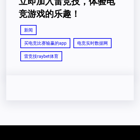
立即加入雷竞技，体验电
竞游戏的乐趣！
新闻
买电竞比赛输赢的app
电竞实时数据网
雷竞技raybet体育