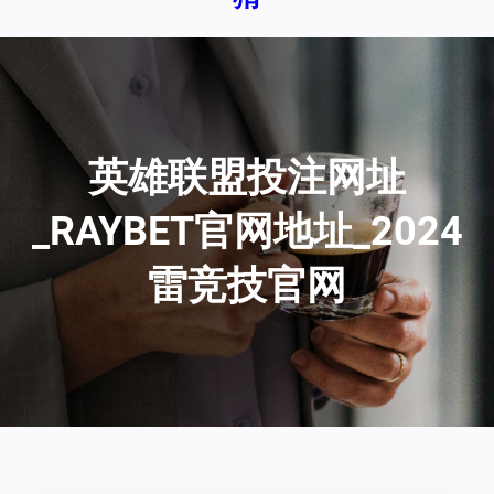
英雄联盟投注网址
_RAYBET官网地址_2024
雷竞技官网