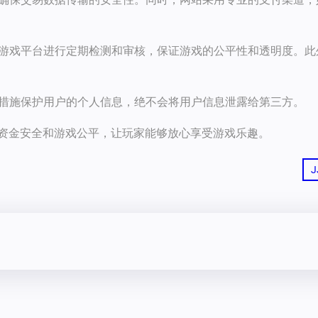
构对游戏平台进行定期检测和审核，保证游戏的公平性和透明度。
全措施保护用户的个人信息，绝不会将用户信息泄露给第三方。
资金安全和游戏公平，让玩家能够放心享受游戏乐趣。