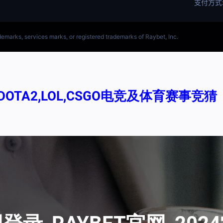
OTA2,LOL,CSGO电竞及体育赛事竞猜