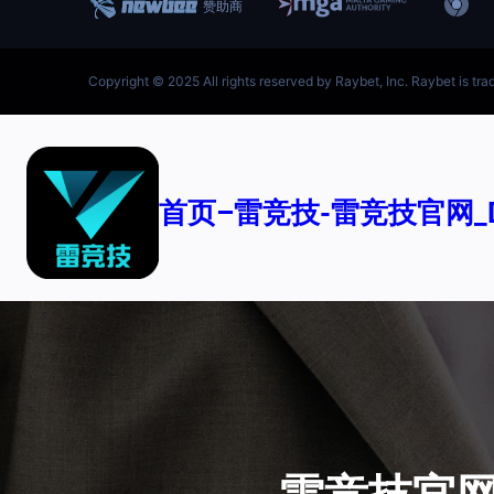
跳
至
内
首页–雷竞技-雷竞技官网_D
容