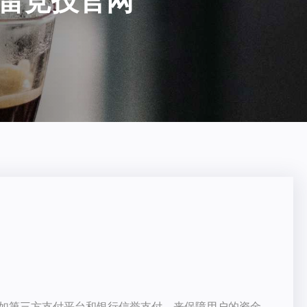
24雷竞技官网
，如第三方支付平台和银行信誉支付，来保障用户的资金