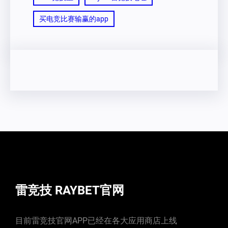
买电竞比赛输赢的app
雷竞技 RAYBET官网
目前雷竞技官网APP已经在各大应用商店上线