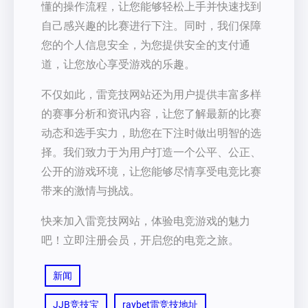
懂的操作流程，让您能够轻松上手并快速找到
自己感兴趣的比赛进行下注。同时，我们保障
您的个人信息安全，为您提供安全的支付通
道，让您放心享受游戏的乐趣。
不仅如此，雷竞技网站还为用户提供丰富多样
的赛事分析和资讯内容，让您了解最新的比赛
动态和选手实力，助您在下注时做出明智的选
择。我们致力于为用户打造一个公平、公正、
公开的游戏环境，让您能够尽情享受电竞比赛
带来的激情与挑战。
快来加入雷竞技网站，体验电竞游戏的魅力
吧！立即注册会员，开启您的电竞之旅。
新闻
JJB竞技宝
raybet雷竞技地址