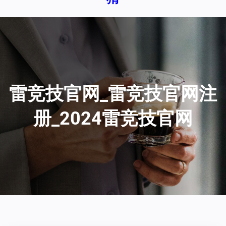
雷竞技官网_雷竞技官网注
册_2024雷竞技官网