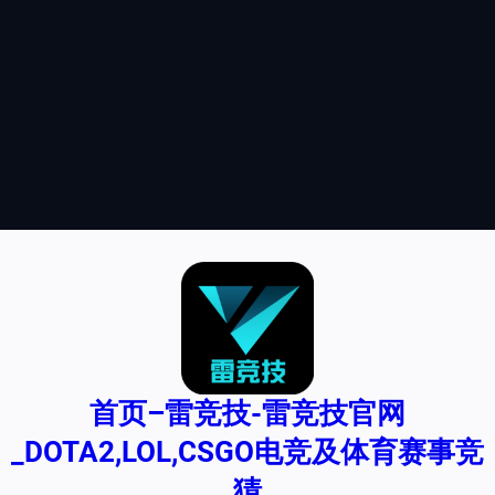
首页–雷竞技-雷竞技官网
_DOTA2,LOL,CSGO电竞及体育赛事竞
猜