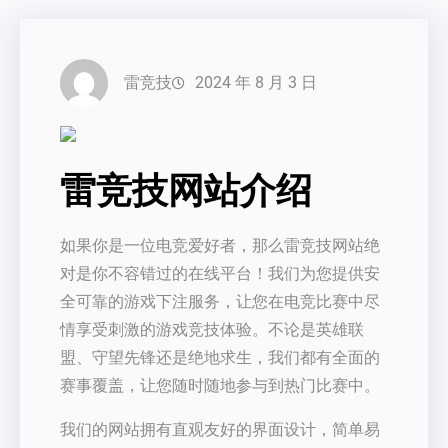
雷竞技
2024 年 8 月 3 日
雷竞技网站介绍
如果你是一位电竞爱好者，那么雷竞技网站绝
对是你不容错过的在线平台！我们为您提供安
全可靠的游戏下注服务，让您在电竞比赛中尽
情享受刺激的游戏竞技体验。不论是英雄联
盟、守望先锋还是绝地求生，我们都有全面的
赛事覆盖，让您随时随地参与到热门比赛中。
我们的网站拥有直观友好的界面设计，简单易