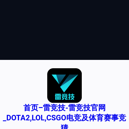
首页–雷竞技-雷竞技官网
_DOTA2,LOL,CSGO电竞及体育赛事竞
猜