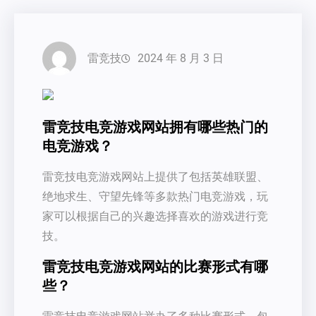
雷竞技
2024 年 8 月 3 日
雷竞技电竞游戏网站拥有哪些热门的
电竞游戏？
雷竞技电竞游戏网站上提供了包括英雄联盟、
绝地求生、守望先锋等多款热门电竞游戏，玩
家可以根据自己的兴趣选择喜欢的游戏进行竞
技。
雷竞技电竞游戏网站的比赛形式有哪
些？