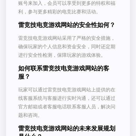
账号来加入，会员可以享受到更多的特权和福
利，参与更多精彩的电竞比赛和活动。
雷竞技电竞游戏网站的安全性如何？
雷竞技电竞游戏网站采用了严格的安全措施，
确保玩家的个人信息和资金安全，同时还定期
进行安全性检测，保障玩家的游戏体验。
如何联系雷竞技电竞游戏网站的客
服？
玩家可以通过雷竞技电竞游戏网站上提供的在
线客服系统与客服进行实时沟通，还可以通过
官方邮箱或者客服电话联系客服人员，解决问
题和咨询。
雷竞技电竞游戏网站的未来发展规划