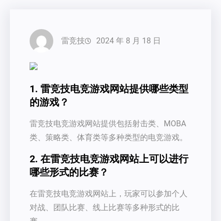
雷竞技
2024 年 8 月 18 日
1. 雷竞技电竞游戏网站提供哪些类型
的游戏？
雷竞技电竞游戏网站提供包括射击类、MOBA
类、策略类、体育类等多种类型的电竞游戏。
2. 在雷竞技电竞游戏网站上可以进行
哪些形式的比赛？
在雷竞技电竞游戏网站上，玩家可以参加个人
对战、团队比赛、线上比赛等多种形式的比