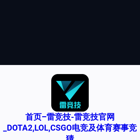
首页–雷竞技-雷竞技官网
_DOTA2,LOL,CSGO电竞及体育赛事竞
猜