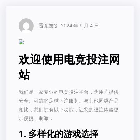
雷竞技
2024 年 9 月 4 日
欢迎使用电竞投注网
站
我们是一家专业的电竞投注平台，为用户提供
安全、可靠的足球下注服务。与其他同类产品
相比，我们拥有以下功能，让您的投注体验更
加便捷、刺激：
1. 多样化的游戏选择