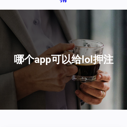
哪个app可以给lol押注