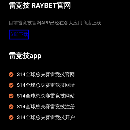
雷竞技 RAYBET官网
目前雷竞技官网APP已经在各大应用商店上线
立即下载
雷竞技app
S14全球总决赛雷竞技官网
S14全球总决赛雷竞技网址
S14全球总决赛雷竞技网站
S14全球总决赛雷竞技注册
S14全球总决赛雷竞技开户