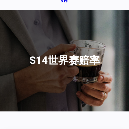
S14世界赛赔率