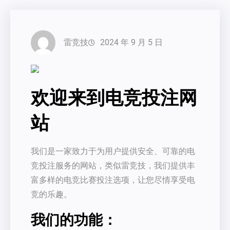
雷竞技
2024 年 9 月 5 日
欢迎来到电竞投注网
站
我们是一家致力于为用户提供安全、可靠的电
竞投注服务的网站，类似雷竞技，我们提供丰
富多样的电竞比赛投注选项，让您尽情享受电
竞的乐趣。
我们的功能：