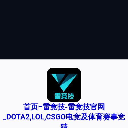
首页–雷竞技-雷竞技官网
_DOTA2,LOL,CSGO电竞及体育赛事竞
猜