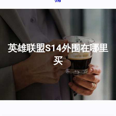
英雄联盟S14外围在哪里
买