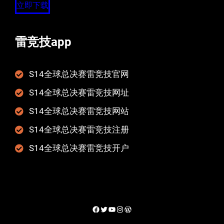
立即下载
雷竞技app
S14全球总决赛雷竞技官网
S14全球总决赛雷竞技网址
S14全球总决赛雷竞技网站
S14全球总决赛雷竞技注册
S14全球总决赛雷竞技开户
Facebook
Twitter
YouTube
Instagram
WordPress