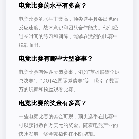
电竞比赛的水平有多高？
电竞比赛的水平非常高，顶尖选手具备出色的
反应速度、战术意识和团队合作能力。他们经
过长时间的练习和训练，能够在激烈的比赛中
脱颖而出。
电竞比赛有哪些大型赛事？
电竞比赛有许多大型赛事，例如“英雄联盟全球
总决赛”、“DOTA2国际邀请赛”等，吸引了数百
万的玩家和粉丝观看比赛。
电竞比赛的奖金有多高？
一些电竞比赛的奖金可观，顶尖选手在比赛中
可以获得数百万美元的奖金。随着电竞产业的
快速发展，奖金数额也在不断增加。