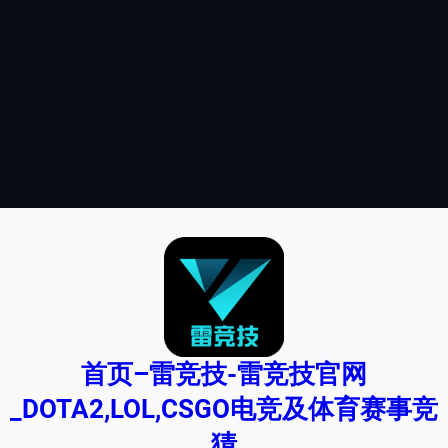
首页–雷竞技-雷竞技官网
_DOTA2,LOL,CSGO电竞及体育赛事竞
猜