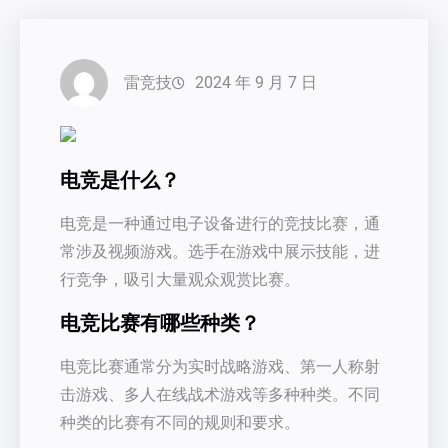
雷竞技
2024 年 9 月 7 日
电竞是什么？
电竞是一种通过电子设备进行的竞技比赛，通
常涉及视频游戏。选手在游戏中展示技能，进
行竞争，吸引大量观众观赏比赛。
电竞比赛有哪些种类？
电竞比赛通常分为实时战略游戏、第一人称射
击游戏、多人在线战术游戏等多种种类。不同
种类的比赛有不同的规则和要求。