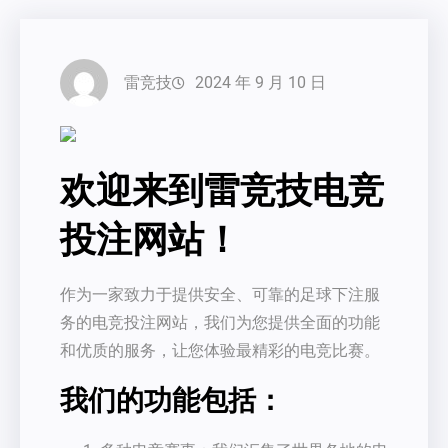
雷竞技
2024 年 9 月 10 日
欢迎来到雷竞技电竞
投注网站！
作为一家致力于提供安全、可靠的足球下注服
务的电竞投注网站，我们为您提供全面的功能
和优质的服务，让您体验最精彩的电竞比赛。
我们的功能包括：