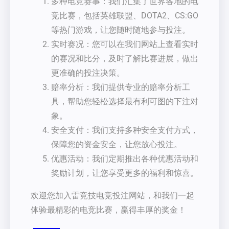
多种电竞赛事：我们汇集了世界各地的电
竞比赛，包括英雄联盟、DOTA2、CS:GO
等热门游戏，让您随时随地参与投注。
实时赛况：您可以在我们网站上查看实时
的赛况和比分，及时了解比赛进展，做出
更准确的投注决策。
赔率分析：我们提供专业的赔率分析工
具，帮助您轻松选择最有利可图的下注对
象。
安全支付：我们支持多种安全支付方式，
保障您的资金安全，让您放心投注。
优惠活动：我们定期推出各种优惠活动和
奖励计划，让您享受更多的福利和惊喜。
欢迎您加入雷竞技电竞投注网站，和我们一起
体验最精彩的电竞比赛，赢得丰厚的奖金！