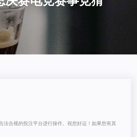
球总决赛电竞赛事竞猜
合法合规的投注平台进行操作。祝您好运！如果您有其