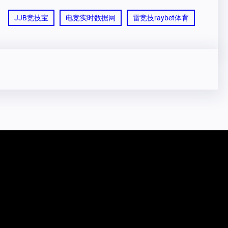
JJB竞技宝
电竞实时数据网
雷竞技raybet体育