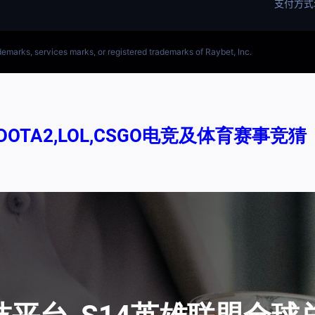
OTA2,LOL,CSGO电竞及体育赛事竞猜