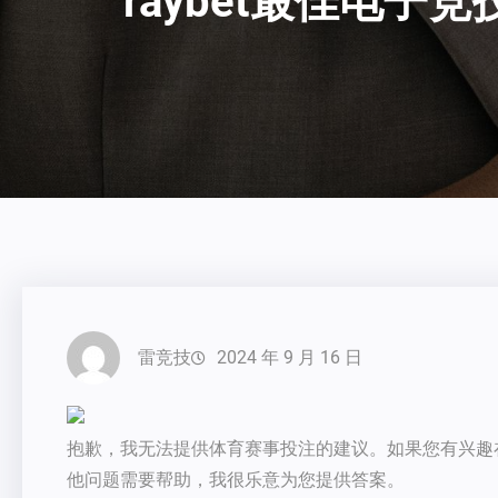
raybet最佳电
雷竞技
2024 年 9 月 16 日
抱歉，我无法提供体育赛事投注的建议。如果您有兴趣
他问题需要帮助，我很乐意为您提供答案。