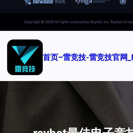
跳
至
内
首页–雷竞技-雷竞技官网_D
容