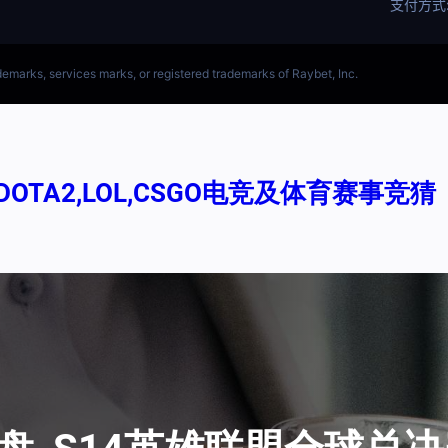
OTA2,LOL,CSGO电竞及体育赛事竞猜