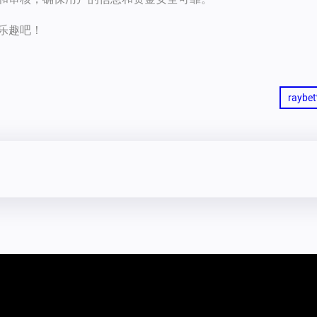
乐趣吧！
rayb