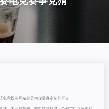
决赛电竞赛事竞猜
技电竞投注网站就是为你量身定制的平台！
竞猜。不论是英超、西甲还是德甲，你都可以在这里找