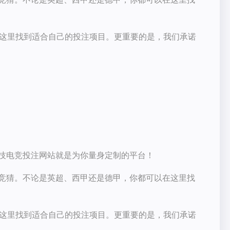
在这里找到适合自己的投注项目。更重要的是，我们承诺
技电竞投注网站就是为你量身定制的平台！
竞猜。不论是英超、西甲还是德甲，你都可以在这里找
在这里找到适合自己的投注项目。更重要的是，我们承诺