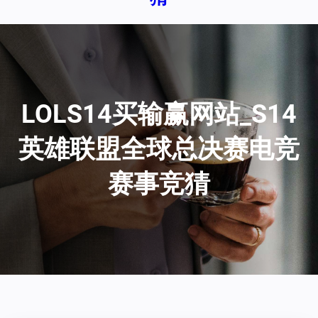
LOLS14买输赢网站_S14
英雄联盟全球总决赛电竞
赛事竞猜