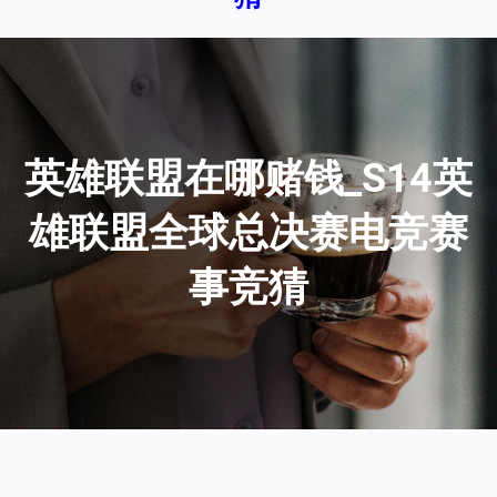
英雄联盟在哪赌钱_S14英
雄联盟全球总决赛电竞赛
事竞猜