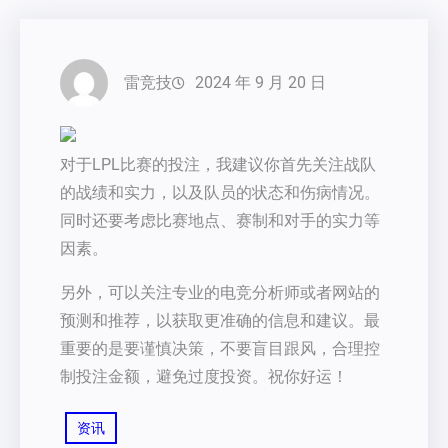
雷竞技
2024 年 9 月 20 日
对于LPL比赛的投注，我建议你首先关注战队
的战绩和实力，以及队员的状态和伤病情况。
同时还要考虑比赛地点、赛制和对手的实力等
因素。
另外，可以关注专业的电竞分析师或者网站的
预测和推荐，以获取更准确的信息和建议。最
重要的是要谨慎决策，不要盲目跟风，合理控
制投注金额，避免过度投资。祝你好运！
资讯