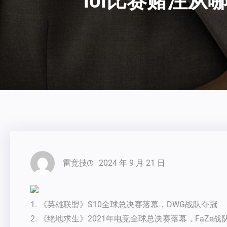
lol比赛赌注从
雷竞技
2024 年 9 月 21 日
1. 《英雄联盟》S10全球总决赛落幕，DWG战队夺冠
2. 《绝地求生》2021年电竞全球总决赛落幕，FaZe战