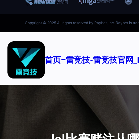
跳
至
内
首页–雷竞技-雷竞技官网_D
容