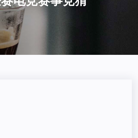
总决赛电竞赛事竞猜