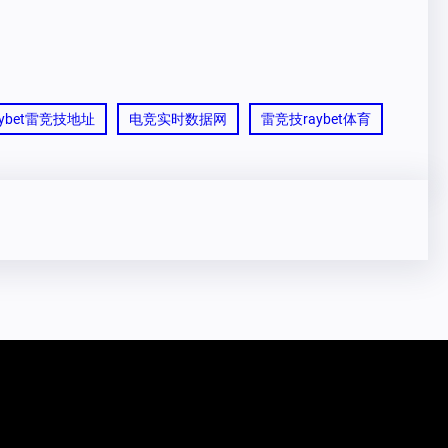
aybet雷竞技地址
电竞实时数据网
雷竞技raybet体育