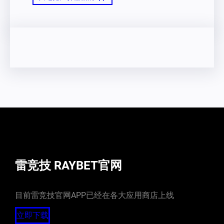
雷竞技 RAYBET官网
目前雷竞技官网APP已经在各大应用商店上线
立即下载