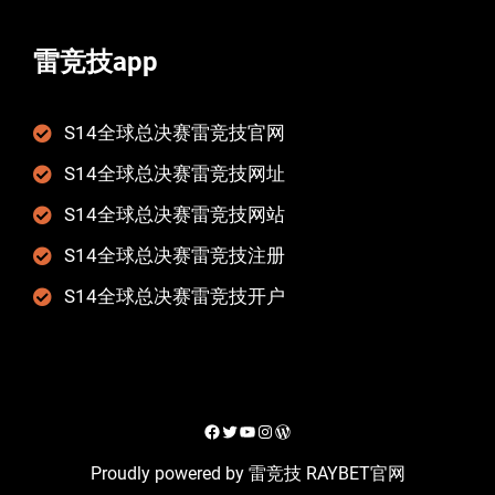
雷竞技app
S14全球总决赛雷竞技官网
S14全球总决赛雷竞技网址
S14全球总决赛雷竞技网站
S14全球总决赛雷竞技注册
S14全球总决赛雷竞技开户
Facebook
Twitter
YouTube
Instagram
WordPress
Proudly powered by 雷竞技 RAYBET官网