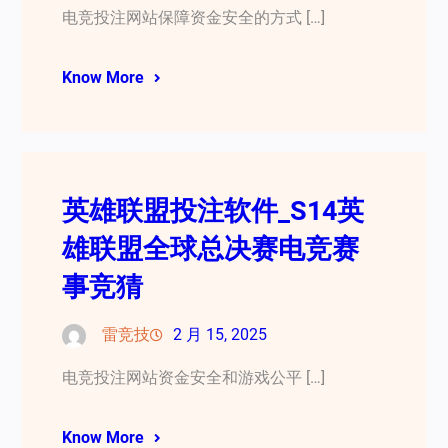
电竞投注网站保障资金安全的方式 […]
Know More
英雄联盟投注软件_S14英
雄联盟全球总决赛电竞赛
事竞猜
雷竞技
2 月 15, 2025
电竞投注网站资金安全和游戏公平 […]
Know More