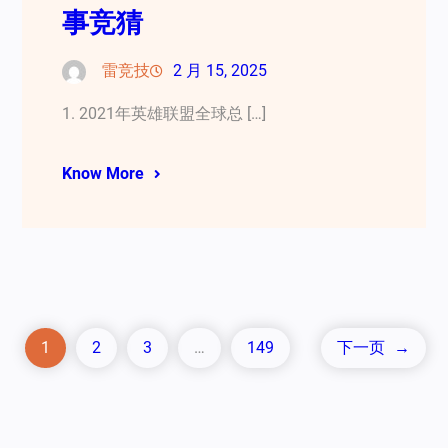
事竞猜
雷竞技
2 月 15, 2025
1. 2021年英雄联盟全球总 […]
Know More
1
2
3
…
149
下一页
→