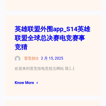
英雄联盟外围app_S14英雄
联盟全球总决赛电竞赛事
竞猜
雷竞技
2 月 15, 2025
欢迎来到雷竞技电竞投注网站 我 […]
Know More