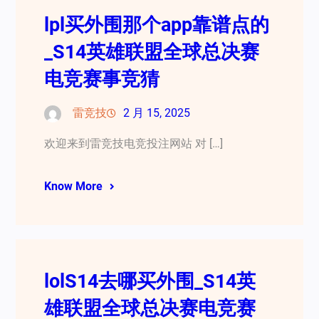
lpl买外围那个app靠谱点的
_S14英雄联盟全球总决赛
电竞赛事竞猜
雷竞技
2 月 15, 2025
欢迎来到雷竞技电竞投注网站 对 […]
Know More
lolS14去哪买外围_S14英
雄联盟全球总决赛电竞赛