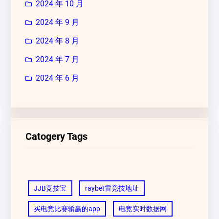
2024 年 10 月
2024 年 9 月
2024 年 8 月
2024 年 7 月
2024 年 6 月
Catogery Tags
JJB竞技宝
raybet雷竞技地址
买电竞比赛输赢的app
电竞实时数据网